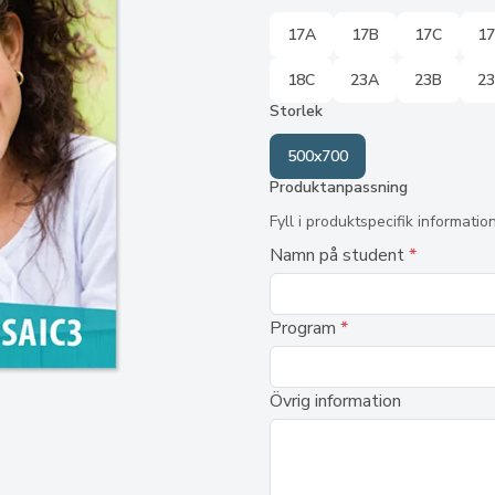
17A
17B
17C
1
18C
23A
23B
2
Storlek
500x700
Produktanpassning
Fyll i produktspecifik informatio
Namn på student
*
Program
*
Övrig information