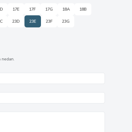
7D
17E
17F
17G
18A
18B
3C
23D
23E
23F
23G
n nedan.